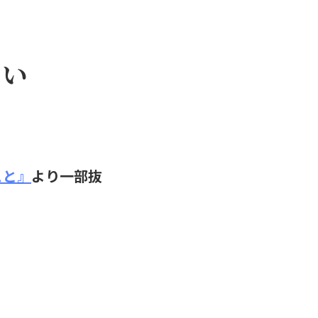
しい
こと』
より一部抜