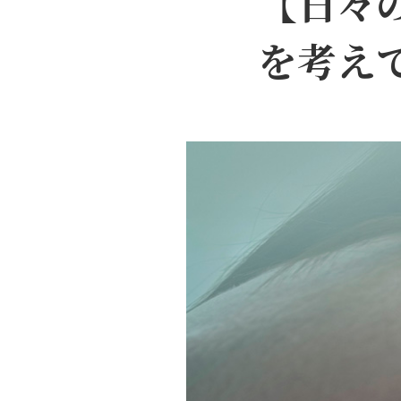
【日々
を考え