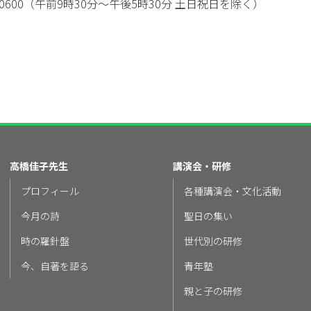
828-0600（午前9時30分～午後5時30分 土日祝日を除く）
高橋佳子先生
講演会・研修
プロフィール
各種講演会・文化活動
今月の詩
聖日の集い
時の羅針盤
世代別の研修
今、自著を語る
青年塾
親と子の研修