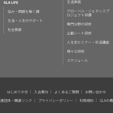
生活実践
GLA LIFE
グローバル・ジェネシスプ
悩み・問題を解く鍵
ロジェクト研鑽
生活・人生のサポート
専門分野の研修
社会貢献
止観シート研修
人生史セミナー・卒活講座
様々な研修
スケジュール
はじめての方
入会案内
よくあるご質問
お問い合わせ
関連団体・関連リンク
プライバシーポリシー
利用規約
GLAの