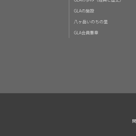
GLAの施設
八ヶ岳いのちの里
GLA会員憲章