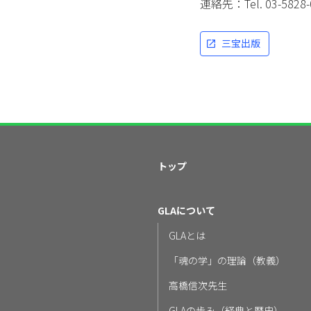
連絡先：Tel. 03-5
三宝出版
トップ
GLAについて
GLAとは
「魂の学」の理論（教義）
高橋信次先生
GLAの歩み（経典と歴史）