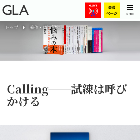
MENU
トップ
著作・講演記録
Calling──試練は呼び
かける