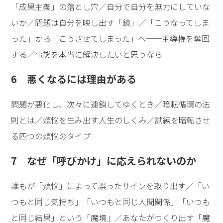
「成果主義」の落とし穴／自分で自分を無力にしていな
いか／問題は自分を映し出す「鏡」／「こうなってしま
った」から「こうさせてしまった」へ──主導権を奪回
する／事態を本当に解決したいと思うなら
6 悪くなるには理由がある
問題が悪化し、次々に連鎖してゆくとき／暗転循環の法
則とは／煩悩を生み出す人生のしくみ／試練を暗転させ
る四つの煩悩のタイプ
7 なぜ「呼びかけ」に応えられないのか
誰もが「煩悩」によって誤ったサインを取り出す／「い
つもと同じ気持ち」「いつもと同じ人間関係」「いつも
と同じ結果」という「魔境」／あなたがつくり出す「魔