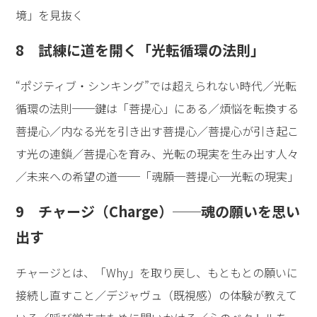
境」を見抜く
8 試練に道を開く「光転循環の法則」
“ポジティブ・シンキング”では超えられない時代／光転
循環の法則──鍵は「菩提心」にある／煩悩を転換する
菩提心／内なる光を引き出す菩提心／菩提心が引き起こ
す光の連鎖／菩提心を育み、光転の現実を生み出す人々
／未来への希望の道──「魂願─菩提心─光転の現実」
9 チャージ（Charge）──魂の願いを思い
出す
チャージとは、「Why」を取り戻し、もともとの願いに
接続し直すこと／デジャヴュ（既視感）の体験が教えて