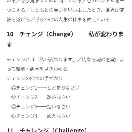
いる／呼び覚ますために問いかける／心のベクトルを一
つにする／もともとの願いを思い出したとき、世界は変
貌を遂げる／呼びかけは人生の仕事を教えている
10 チェンジ（Change）──私が変わりま
す
チェンジとは「私が変わります」／内なる魂の感覚によ
って魔境・悪因を見きわめる
チェンジの四つの手がかり
◎チェンジ1──とどまりなさい
◎チェンジ2──改めなさい
◎チェンジ3──担いなさい
◎チェンジ4──超えなさい
11 チャレンジ（Challenge）