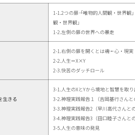
1-1.2つの扉――「唯物的人間観・世界
観・世界観」
1-2.左側の扉の世界への暴走
2-1.右側の扉を開くとは――魂・心・現実
2-2.人生＝X×Y
2-3.快苦のダッチロール
3-1.人生のXとYから境地と智慧を取
を生きる
3-2.神理実践報告１（吉岡基行さん
3-3.神理実践報告2（早川高代さんと
3-4.神理実践報告3（田口睦子さんと
3-5.人生の意味の発見