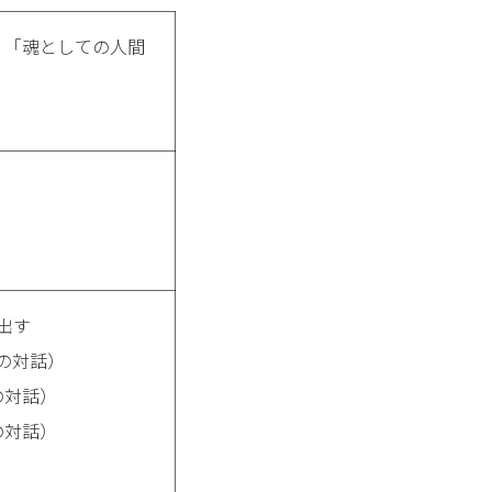
観」「魂としての人間
り出す
との対話）
の対話）
の対話）