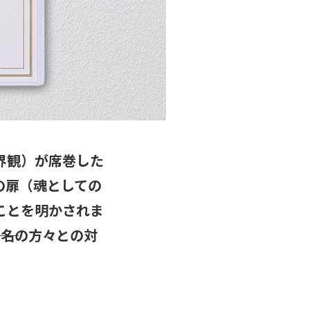
界観）が席巻した
の扉（魂としての
ことを明かされま
7名の方々との対