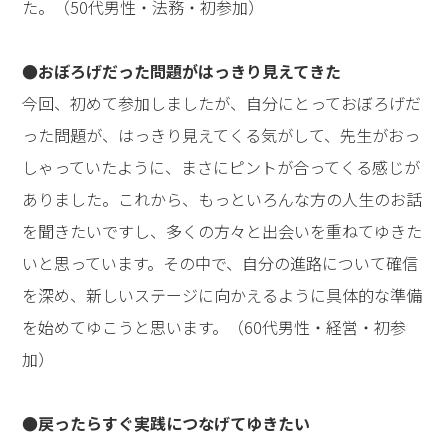
然深度をどこまで深めてゆけるか、どれほど周りから反
対されても、事態を引き受けてゆくことが大切なんだと
思いました。教材シートやミーティングを通して、
「私、こんなこと感じていたんだ！」「これが私のイン
ビジブルシェルだったんだ」と、1人では気づけない発
見がありました。保育園では、「子どもたちは願って生
まれてきた」「子どもたちの困惑を願いの次元に運ぶ縁
となりたい」という想いで実践に向かってゆきたいと思
います。（30代女性・教育・初参加）
●「人生の目的」を忘れずに向かってゆきたい
先生のお話をお聴きして、「事態にぶちあたったとき
に、インビジブルシェルを破れば解決できる。そうなれ
たらどんなに素敵だろう！」と憧れを抱きました。教材