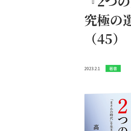
『2つの
究極の
（45）
2023.2.1
著書