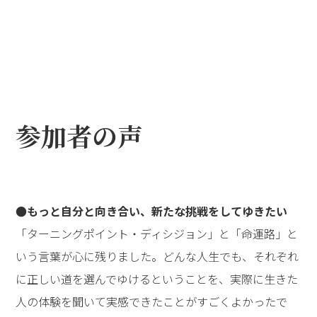
く教員試験に挑戦し続け、現在、教育現場で活躍してい
る教師。また、自身の評価ではなく「痛みを抱えた患者
さんのために生きたい」という願いで未知の領域へ飛び
込んだ医師。さらに、魂からの呼びかけを聞き、学者の
地位を捨てて現場に飛び込んだ経営者。目先のこと、自
分のこと、お金のことを超えた選択をし、その後の人生
をまったく変えてしまった3名の姿に、会場からは、共
感と憧れに満ちた拍手が送られました。
最後に、先生は、このように語られました。
──このように、人生のターニングポイントにおいて、
日常の意識を超える選択をする力が、人間には備わって
いるのです。青年塾には、そういう先輩や仲間がたくさ
んいます。重要なことは、「もう１人の自分」が発する
声が聞こえるようになること。それは、魂の力を呼び覚