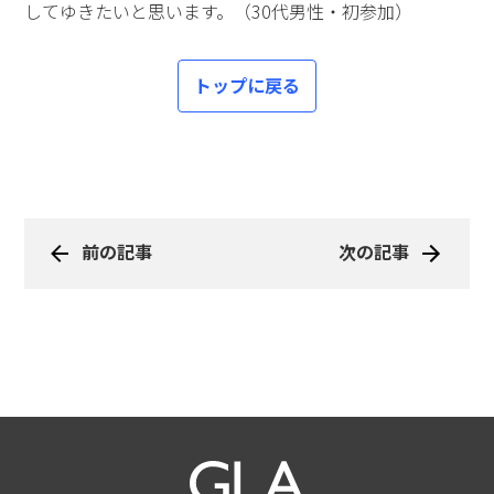
●困ったときに心の支えになる話が聴けた貴重な時間
前半プログラムで紹介された「火」や「月」など、１つ
１つの菩提心に意味があるということが心に残りまし
た。そして、いろいろな方の人生のお話には共感する部
分があり、「これは学ぶべきだな」と感じました。特に
印象的だったのは、どの方も、挫折したとき、それを乗
り越える力を引き出していることです。それを聞いて
「自分自身も頑張ろう」と思いました。困ったときに心
の支えになる話が聴けた貴重な時間でした。（20代女
性・初参加）
●「私も新しい自分に出会えるかもしれない」と思った
医師の方のお話を伺って、「この人はこういう人だ」と
想像して思い込むのではなく、客観的な事実に基づき、