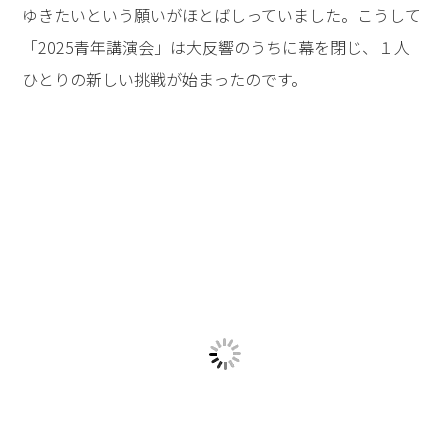
その分岐点において、多くの人は、「目先のこと」（刹
那）、「自分のこと」（利己）、「お金のこと」（見
栄）で道を選んでしまうこと。10年に１度のタイミング
で現れ、その後の「命運路」（めいうんろ：命が運ばれ
てゆく道＝人生の道行き）に大きな影響を与える「ター
ニングポイント・ディシジョン」においても、これら3
つの基準で選択してしまうこと。
しかし、そのような「いつもの自分」の奥に眠る「もう
１人の自分」＝「魂としての自分」が目覚めるとき、そ
の後の人生の道行きが大きく変わってゆくこと──。
さらに先生は、そのことを自らの人生を通して証してい
る3名の青年塾の卒業生を壇上に呼ばれ、対話を通して
その歩みを紐解いてゆかれたのです。
青年塾で見つけた願いを信じ、決してあきらめることな