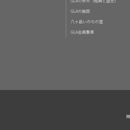
GLAの歩み（経典と歴史）
GLAの施設
八ヶ岳いのちの里
GLA会員憲章