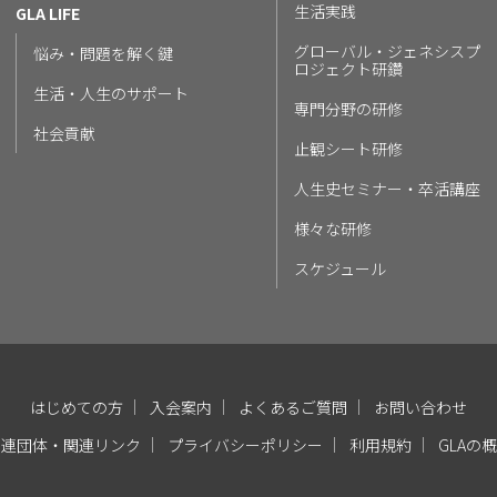
生活実践
GLA LIFE
グローバル・ジェネシスプ
悩み・問題を解く鍵
ロジェクト研鑽
生活・人生のサポート
専門分野の研修
社会貢献
止観シート研修
人生史セミナー・卒活講座
様々な研修
スケジュール
はじめての方
入会案内
よくあるご質問
お問い合わせ
関連団体・関連リンク
プライバシーポリシー
利用規約
GLAの