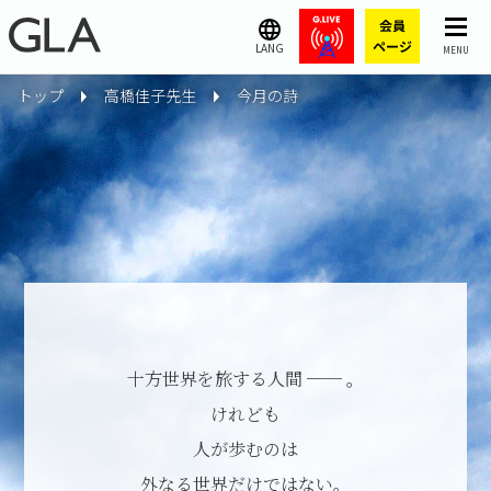
LANG
MENU
トップ
高橋佳子先生
今月の詩
十方世界を旅する人間 ── 。
けれども
人が歩むのは
外なる世界だけではない。