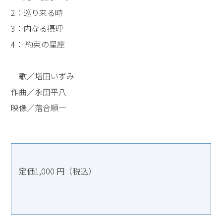
2：巡り来る時
3：内なる摂理
4： 約束の星座
歌／増田いずみ
作曲／永田平八
映像／落合順一
定価1,000 円（税込）