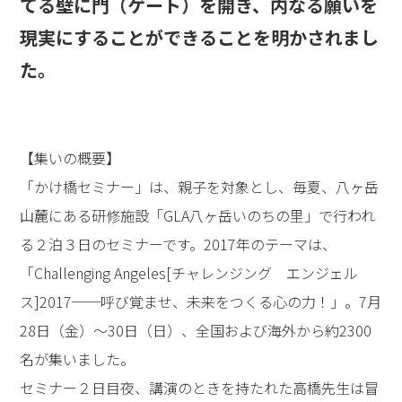
てる壁に門（ゲート）を開き、内なる願いを
現実にすることができることを明かされまし
た。
【集いの概要】
「かけ橋セミナー」は、親子を対象とし、毎夏、八ヶ岳
山麓にある研修施設「GLA八ヶ岳いのちの里」で行われ
る２泊３日のセミナーです。2017年のテーマは、
「Challenging Angeles[チャレンジング エンジェル
ス]2017──呼び覚ませ、未来をつくる心の力！」。7月
28日（金）～30日（日）、全国および海外から約2300
名が集いました。
セミナー２日目夜、講演のときを持たれた高橋先生は冒