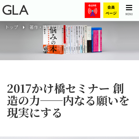
MENU
トップ
著作・講演記録
2017かけ橋セミナー 創
造の力──内なる願いを
現実にする