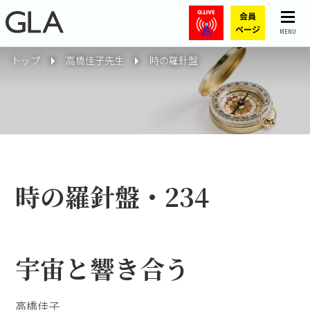
MENU
トップ
高橋佳子先生
時の羅針盤
時の羅針盤・234
宇宙と響き合う
高橋佳子