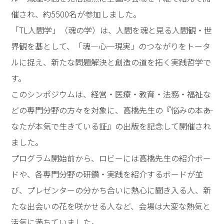
催され、約5500名が参加しました。
「TL人間学」（魂の学）は、人間を魂と見る人間観・世
界観を基として、「魂―心─現実」のつながりをトータ
ルに捉え、新たな問題解決と創造の道を拓く実践哲学で
す。
このシンポジウムは、経営・医療・教育・法務・福祉な
どの専門分野の方々を対象に、高橋先生の『悩みの本――あ
なたが本気で生きている証』の出版を記念して開催され
ました。
プログラム開始前から、ロビーには高橋先生の紹介ボー
ドや、各専門分野の研鑽・実践を紹介するボードが並
び、プレゼンターの分かち合いに熱心に聞き入る人、新
たな出会いの花を咲かせる人など、会場は大変な熱気と
活気に満ちていました。