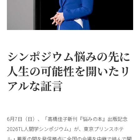
シンポジウム――悩みの先に
人生の可能性を開いたリ
アルな証言
6月7日（日）、「高橋佳子新刊『悩みの本』出版記念
2026TL人間学シンポジウム」が、東京プリンスホテ
ル・鳳凰の間を発信拠点に全国の会場を中継で結んで開