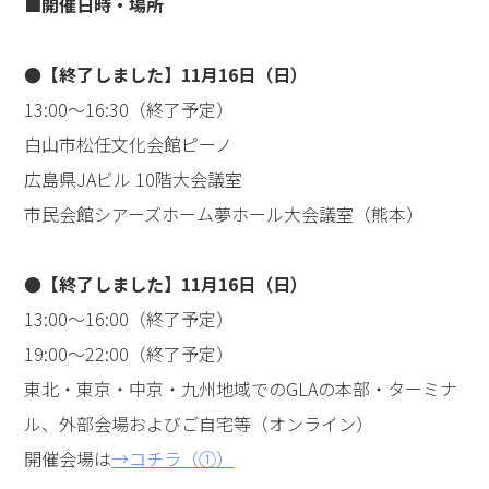
と変わり、本来の自分に出会われた瞬間は、とても感動
的でした。私も「魂の学」を勉強して、これまでの価値
観で判断するのではなく、本当の心の声、魂の声を聴き
たいと思いました。（40代女性・初参加）
●私が今日この場に来たことも必然だと感じた
先生は、世の中や人のことを広くご覧になり、多くの方
の心を支えていらっしゃると感じました。講演では、と
りわけ「心」ということが強く胸に響きました。これか
ら、多くの方の心に向き合うと思いますが、まずは自分
の心にしっかりと向き合いたいと思います。すべての出
来事に意味と必然があるというお話は、まさにその通り
だと思いました。私が今日この場に来たことも、すべて
必然だと感じています。また、会場の雰囲気には本当に