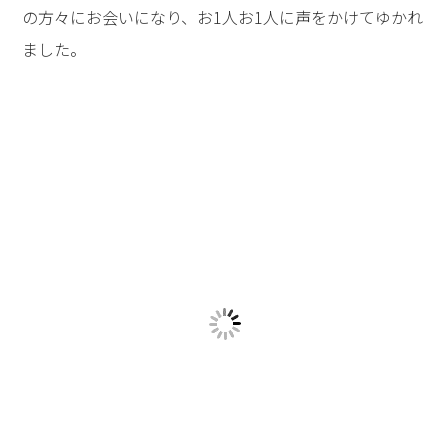
された後、こうおっしゃいました。
――皆さんは、その出来事（カオス）と出会うべくして出会
ったということです。カオスには意味と必然がありま
す。カオスを経験することによって、私たちが気づかな
ければならないこと、新たな未来を開かなければならな
いことがあります。そのために、カオスは皆さんの前に
やってきたということです。皆さんの中にある何がカオ
スを引き寄せたのか――それを知るには、心の奥底にある魂
の秘密を知らなければなりません。――
そして、そのことを1人の女性との対話（神理実践報
告）を通して具体的に明かしてゆかれたのです。
かつて女優として、自分が1番輝くために生きていた女
性が、「魂の学」を学ぶ中で介護の仕事に転身し、利用
者の1人ひとりとの出会いを通して、「人を輝かせた