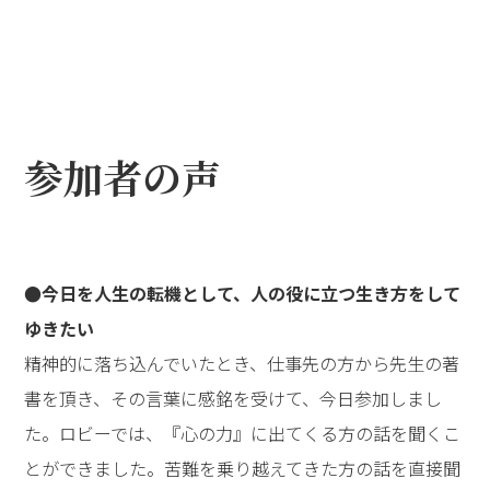
い」という魂の願いに目覚めていった道のり――。そして、
魂こそがその出会いや出来事を引き寄せていたことが明
かされると、客席に息を呑むような驚きが広がります。
「利用者さんの『ありがとう』の一言がどんなカーテン
コールよりもうれしかった。出会うお１人お１人が輝く
ように寄り添わせていただくことが私の歓びです」と涙
ながらに語る女性の姿に、大きな拍手が湧き起こり、会
場は深い感動に包まれました。
先生は、最後に、このように語られました。
――｢魂の因果律｣を理解するとき、人生に起こるすべての出
来事が輝き始めます。なぜこの出来事を経験することに
なったのか、人生の理由を知ることになるからです。そ
のために、私たちは、目先のこと（刹那）、自分のこと
（利己）、お金のこと（見栄）という3つの壁を超えて