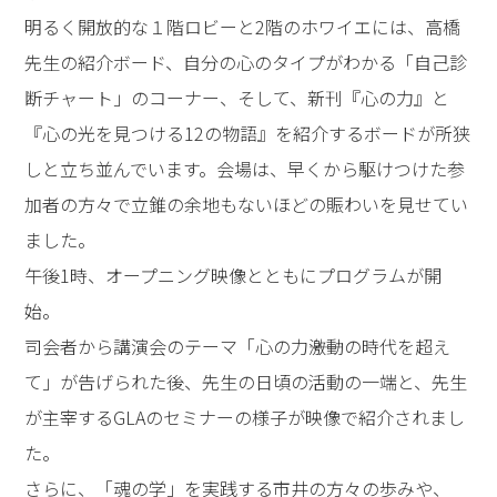
明るく開放的な１階ロビーと2階のホワイエには、高橋
先生の紹介ボード、自分の心のタイプがわかる「自己診
断チャート」のコーナー、そして、新刊『心の力』と
『心の光を見つける12の物語』を紹介するボードが所狭
しと立ち並んでいます。会場は、早くから駆けつけた参
加者の方々で立錐の余地もないほどの賑わいを見せてい
ました。
午後1時、オープニング映像とともにプログラムが開
始。
司会者から講演会のテーマ「心の力――激動の時代を超え
て」が告げられた後、先生の日頃の活動の一端と、先生
が主宰するGLAのセミナーの様子が映像で紹介されまし
た。
さらに、「魂の学」を実践する市井の方々の歩みや、