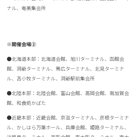
開催会場は
→コチラ（①）
●【終了しました】11月23日（日・祝）
13:00～16:00（終了予定）
19:00～22:00（終了予定）
海外向け翌24日（月・振休）3:00～6:00（終了予定）
北海道・北陸・近畿・中国四国地域でのGLAの本部・タ
ーミナル、外部会場およびご自宅等（オンライン）
開催会場は
→コチラ（②）
■参加費
3,000円
※今年の「高橋佳子講演会」に参加されている方は無料