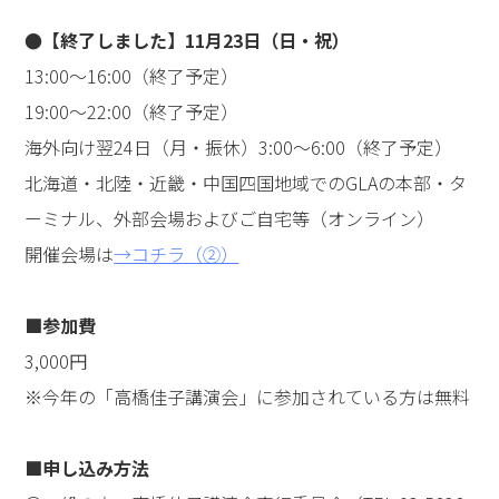
圧倒されました、プログラムが進むにつれて、場が一体
になる感じも味わうことができて、素晴らしかったで
す。（40代男性・初参加）
●何十年も前に見た広告とつながって参加した
実は、何十年も前、奈良の八木駅で、高橋先生の『あな
たが生まれてきた理由（わけ）』の広告を毎日見ていた
んです。すると、最近、知り合いが、何と高橋先生のお
話をしてくれて、「私、この人知ってます！」って言っ
たんです。まさか、このようにつながるとは思ってもみ
ませんでした。会場に入ると、「ものすごくたくさんの
人が、先生を求めて来られているんだ」と思いました。
「自分の心を何とかしたい」「向上心をもって生きた
い」と思っていたので、これから勉強してみたいと思い