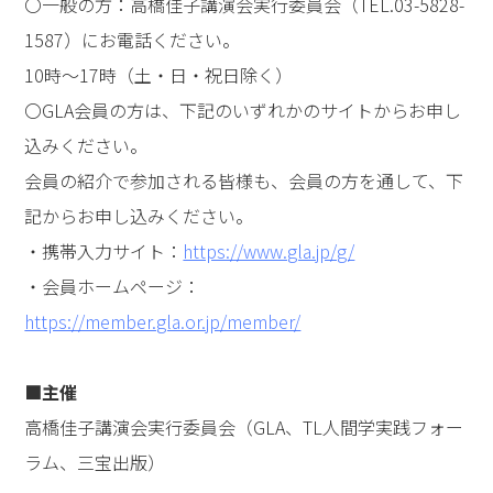
ます。（50代女性・初参加）
●社員に「心」や「魂」のことを伝えられるようになり
たい
私は経営者ですが、常々「まず心があり、売上は後から
ついてくる」と思っていました。でも、社内でそのこと
を実践できていないので、そこを勉強したいと思って参
加したんです。そうしたら、今日、先生から、まさしく
そのお話をお聴きして勇気づけられました。今まで
「心」と「現実」を切り離して考えていたので、今日
は、そこがつながっていることがわかり、すごくよかっ
たです。この場には、「心の力」を磨いて成功している
方がたくさんいらっしゃることも励みになりました。私
もこれから実践して、社員に「心」や「魂」のことを伝