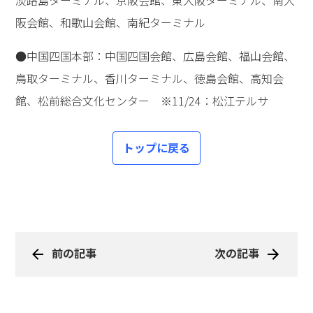
■申し込み方法
〇一般の方：高橋佳子講演会実行委員会（TEL.03-5828-
1587）にお電話ください。
10時～17時（土・日・祝日除く）
〇GLA会員の方は、下記のいずれかのサイトからお申し
込みください。
会員の紹介で参加される皆様も、会員の方を通して、下
記からお申し込みください。
・携帯入力サイト：
https://www.gla.jp/g/
・会員ホームページ：
https://member.gla.or.jp/member/
■主催
高橋佳子講演会実行委員会（GLA、TL人間学実践フォー