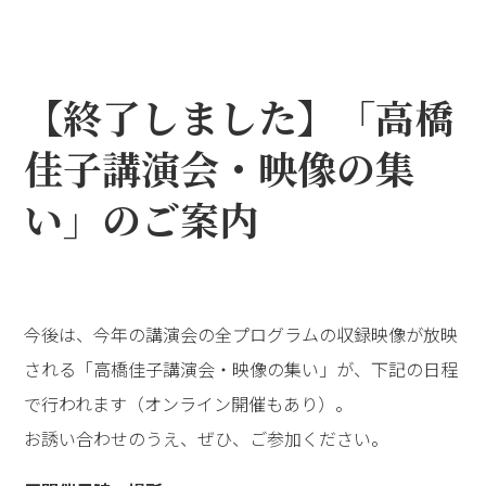
とができました。苦難を乗り越えてきた方の話を直接聞
き、質問もできる場は、ほかにはないと思います。ロビ
ーはすごい賑わいで、どの方もみな「変わりたい」と願
っているのだと感じました。「自分も変われる！ 今日が
自分の人生の転機となるように、人の役に立つ生き方を
してゆきたい」と思いました。（20代男性・初参加）
●これまでの価値観で判断するのではなく、本当の心の
声、魂の声を聴きたい
何も知らずに参加したのですが、魂が震えるような感動
を覚えました。「1人ひとりが魂をもって生まれてき
て、心と魂という見えない世界がある」ということに心
が動かされました。実践報告では、生まれた環境や、両
親の影響でつくられた価値観が、あるきっかけでガラリ