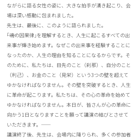
然に起こるわけではありません。実は、皆さんをその出
来事に出会わせた原因があります。本日は、私たちの人
生を導く原因と結果の法則――｢魂の因果律｣のことをお話し
したいと思います」とおっしゃり、次のように説いてゆ
かれました。
――「魂の因果律」を理解するためには、人生で出会う出来
事を「カオス」と捉える必要があります。カオスとは、
まだ結果が出ていない「結果未生」（けっかみしょう）
状態です。そのカオスとどう向き合い、どう触れるかが
人生のすべてと言っても過言ではありません。しかし、
私たちは、「目先のこと」（刹那）、「自分のこと」
（利己）、「お金のこと」（見栄）に突き動かされてカ
オスに触れ、形をつけてしまいます。――
先生は、その実態をわかりやすく伝える映像や事例を示