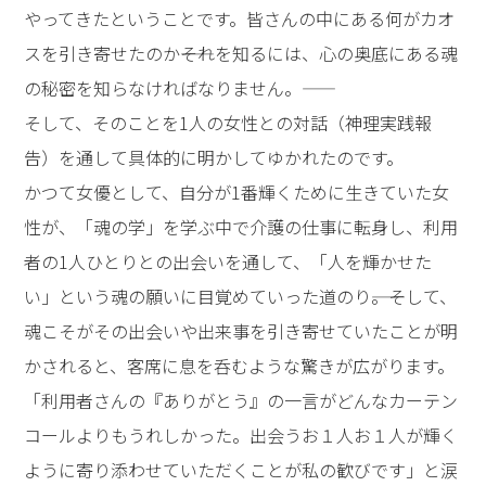
高橋先生の講演――人生を導
く原因と結果の法則「魂
の因果律」
休憩の後、登壇された高橋先生は、冒頭、「出来事は偶