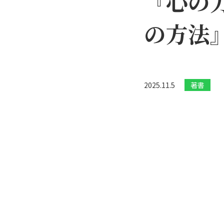
『心の力
の方法
2025.11.5
著書