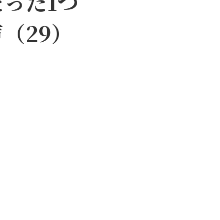
たった1つ
（29）