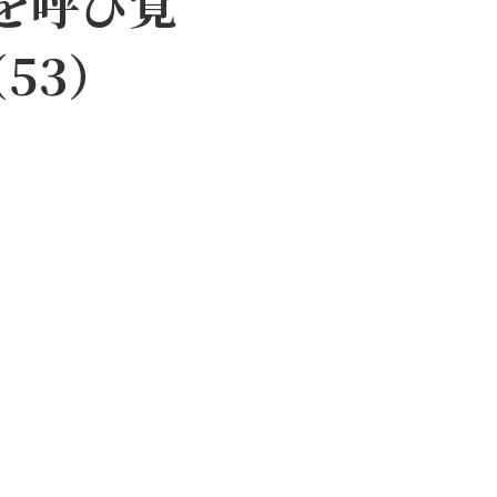
」を呼び覚
53）