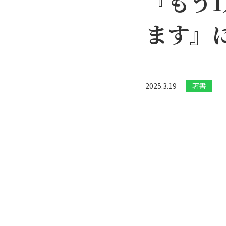
『もう1
ます』
2025.3.19
著書