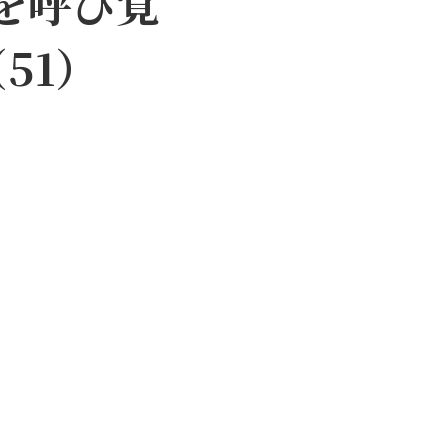
」を呼び覚
51）