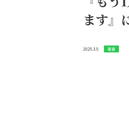
『もう1
ます』
2025.3.5
著書