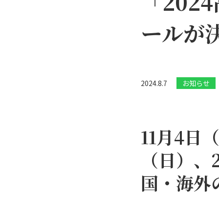
「20
ールが
2024.8.7
お知らせ
11月4日
（日）、
国・海外