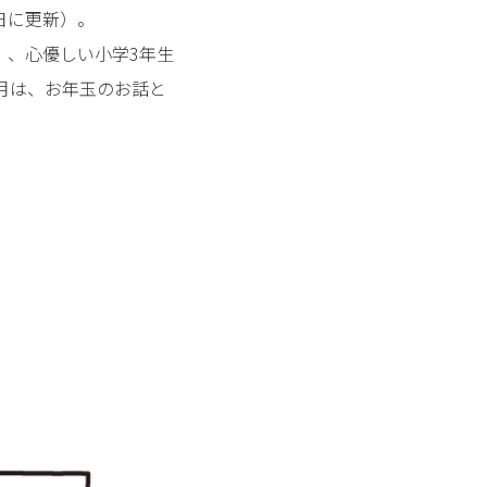
日に更新）。
）、心優しい小学3年生
1月は、お年玉のお話と