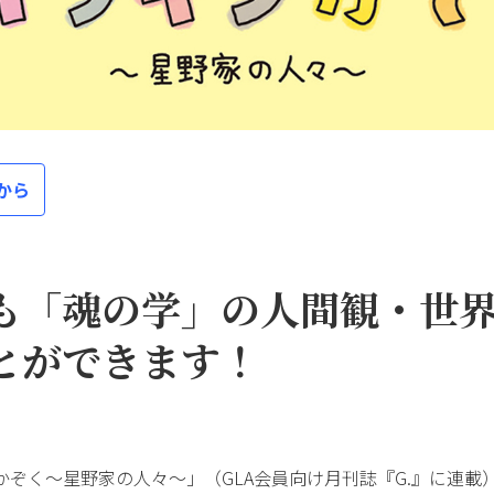
から
も「魂の学」の人間観・世
とができます！
かぞく～星野家の人々～」（GLA会員向け月刊誌『G.』に連載）