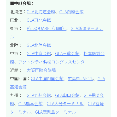
■中継会場：
北海道：
GLA北海道会館
、
GLA函館会館
東北：
GLA東北会館
東京：
P’s SQUARE（那覇）
、
GLA新潟ターミナ
ル
北陸：
GLA北陸会館
中京：
GLA中京会館
、
GLA三重会館
、
松本駅前会
館
、
アクトシティ浜松コングレスセンター
近畿：
大阪国際会議場
中国四国：
GLA中国四国会館
、
広島県JAビル
、
GLA
高知会館
九州：
GLA九州会館
、
GLA山口会館
、
GLA長崎会
館
、
GLA熊本会館
、
GLA大分ターミナル
、
GLA宮崎
ターミナル
、
GLA鹿児島ターミナル