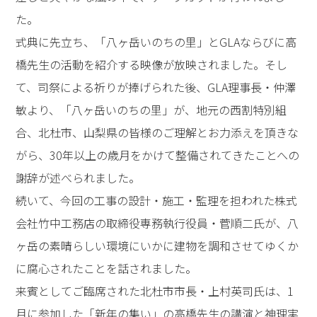
た。
式典に先立ち、「八ヶ岳いのちの里」とGLAならびに高
橋先生の活動を紹介する映像が放映されました。そし
て、司祭による祈りが捧げられた後、GLA理事長・仲澤
敏より、「八ヶ岳いのちの里」が、地元の西割特別組
合、北杜市、山梨県の皆様のご理解とお力添えを頂きな
がら、30年以上の歳月をかけて整備されてきたことへの
謝辞が述べられました。
続いて、今回の工事の設計・施工・監理を担われた株式
会社竹中工務店の取締役専務執行役員・菅順二氏が、八
ヶ岳の素晴らしい環境にいかに建物を調和させてゆくか
に腐心されたことを話されました。
来賓としてご臨席された北杜市市長・上村英司氏は、1
月に参加した「新年の集い」の高橋先生の講演と神理実