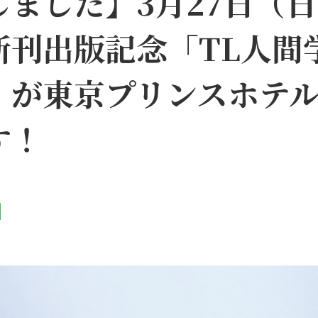
しました】3月27日（
新刊出版記念「TL人間
」が東京プリンスホテ
す！