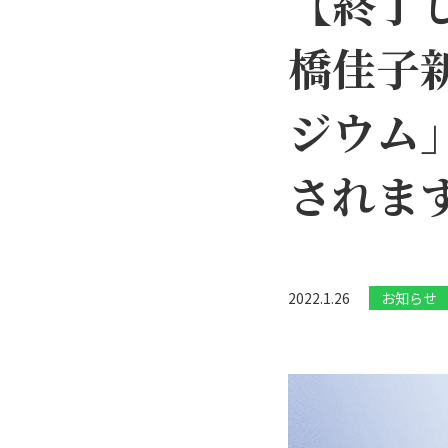
【終了
橋佳子
ジウム
されま
2022.1.26
お知らせ