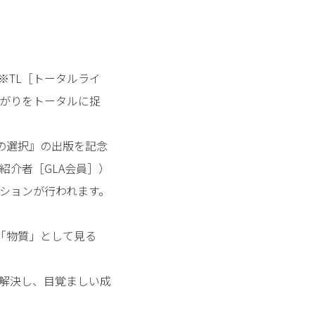
※TL［トータルライ
がりをトータルに捉
極の選択』の出版を記念
紹介者［GLA会員］）
ションが行われます。
を「物質」として見る
解決し、目覚ましい成