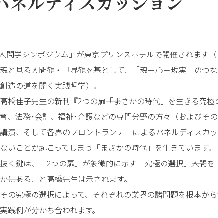
パネルディスカッション
TL人間学シンポジウム」が東京プリンスホテルで開催されます（
魂と見る人間観・世界観を基として、「魂－心－現実」のつな
創造の道を開く実践哲学）。
高橋佳子先生の新刊『2つの扉――「まさかの時代」を生きる究
育、法務･会計、福祉･介護などの専門分野の方々（およびその
講演、そして各界のフロントランナーによるパネルディスカッ
ないことが起こってしまう「まさかの時代」を生きています。
抜く鍵は、「2つの扉」が象徴的に示す「究極の選択」――人間
か――にある、と高橋先生は示されます。
その究極の選択によって、それぞれの業界の諸問題を根本から
実践例が分かち合われます。