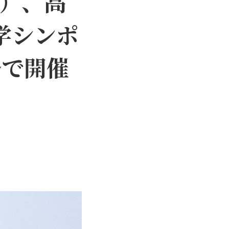
日）、高
学シンポ
ルで開催