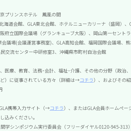
京プリンスホテル 鳳凰の間
A北海道会館、GLA東北会館、ホテルニューカリーナ（盛岡）、
阪府立国際会議場（グランキューブ大阪）、岡山第一セントラ
際会議場(会議運営事務室)、GLA高知会館、福岡国際会議場、熊
県民交流センター中研修室3、沖縄県市町村自治会館
、医療、教育、法務･会計、福祉･介護、その他の分野（政治
ど）に従事されている方々（詳細は→
コチラ
）、およびその紹
円
GLA携帯入力サイト（→
コチラ
）、またはGLA会員ホームペー
し込みください。
間学シンポジウム実行委員会（フリーダイヤル0120-945-31