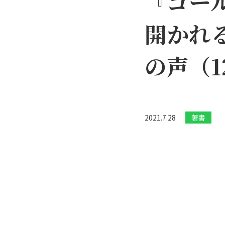
『ゴー
開かれ
の声（1
2021.7.28
著書