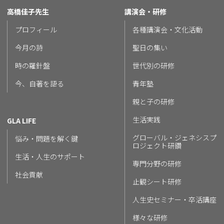
高橋佳子先生
講演会・研修
プロフィール
各種講演会・文化活動
今月の詩
聖日の集い
時の羅針盤
世代別の研修
今、自著を語る
青年塾
親と子の研修
生活実践
GLA LIFE
グローバル・ジェネシスプ
悩み・問題を解く鍵
ロジェクト研鑽
生活・人生のサポート
専門分野の研修
社会貢献
止観シート研修
人生史セミナー・卒活講座
様々な研修