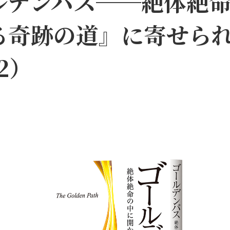
ルデンパス──絶体絶
る奇跡の道』に寄せら
2）