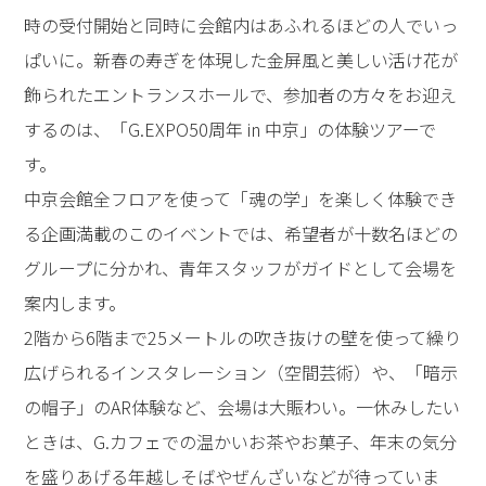
時の受付開始と同時に会館内はあふれるほどの人でいっ
ぱいに。新春の寿ぎを体現した金屏風と美しい活け花が
飾られたエントランスホールで、参加者の方々をお迎え
するのは、「G.EXPO50周年 in 中京」の体験ツアーで
す。
中京会館全フロアを使って「魂の学」を楽しく体験でき
る企画満載のこのイベントでは、希望者が十数名ほどの
グループに分かれ、青年スタッフがガイドとして会場を
案内します。
2階から6階まで25メートルの吹き抜けの壁を使って繰り
広げられるインスタレーション（空間芸術）や、「暗示
の帽子」のAR体験など、会場は大賑わい。一休みしたい
ときは、G.カフェでの温かいお茶やお菓子、年末の気分
を盛りあげる年越しそばやぜんざいなどが待っていま