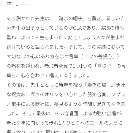
子」。――
そう説かれた先生は、「暗示の帽子」を脱ぎ、新しい自
分を生み出そうとしているのがGLAであり、実践の積み
重ねによって人生をまったく変えてしまう人々が生まれ
続けていると語られました。そして、その実践において
大切な12の心のあり方を示す言葉（「12の菩提心」）
の唱和を誘われ、参加者全員で1つ1つの「菩提心」の言
葉を、心を合わせて唱えてゆきました。
その後は、先生とともに新年を祝う「寿ぎの場」――。勇壮
な祝太鼓、ヴァイオリンを中心とした器楽合奏、ソプラ
ノ歌手による歌唱に、夢見るような時間が過ぎてゆきま
した。 そして最後は、GLA合唱団による力強い合唱が、
新たな年に向かって歩む1人ひとりへのエールのように
響き渡り、2020年最初の１日が始まったのです。