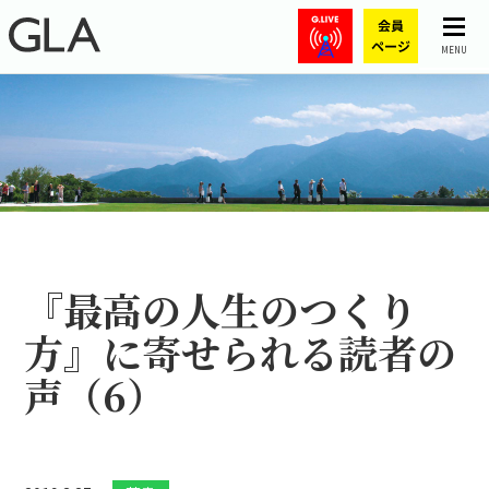
MENU
『最高の人生のつくり
方』に寄せられる読者の
声（6）