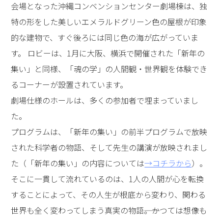
会場となった沖縄コンベンションセンター劇場棟は、独
特の形をした美しいエメラルドグリーン色の屋根が印象
的な建物で、すぐ後ろには同じ色の海が広がっていま
す。 ロビーは、1月に大阪、横浜で開催された「新年の
集い」と同様、「魂の学」の人間観・世界観を体験でき
るコーナーが設置されています。
劇場仕様のホールは、多くの参加者で埋まっていまし
た。
プログラムは、「新年の集い」の前半プログラムで放映
された科学者の物語、そして先生の講演が放映されまし
た（「新年の集い」の内容については
→コチラから
）。
そこに一貫して流れているのは、1人の人間が心を転換
することによって、その人生が根底から変わり、関わる
世界も全く変わってしまう真実の物語――。かつては想像も