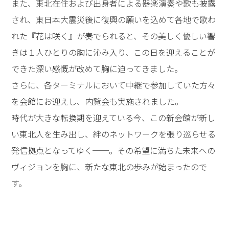
また、東北在住および出身者による器楽演奏や歌も披露
され、東日本大震災後に復興の願いを込めて各地で歌わ
れた『花は咲く』が奏でられると、その美しく優しい響
きは１人ひとりの胸に沁み入り、この日を迎えることが
できた深い感慨が改めて胸に迫ってきました。
さらに、各ターミナルにおいて中継で参加していた方々
を会館にお迎えし、内覧会も実施されました。
時代が大きな転換期を迎えている今、この新会館が新し
い東北人を生み出し、絆のネットワークを張り巡らせる
発信拠点となってゆく──。その希望に満ちた未来への
ヴィジョンを胸に、新たな東北の歩みが始まったので
す。