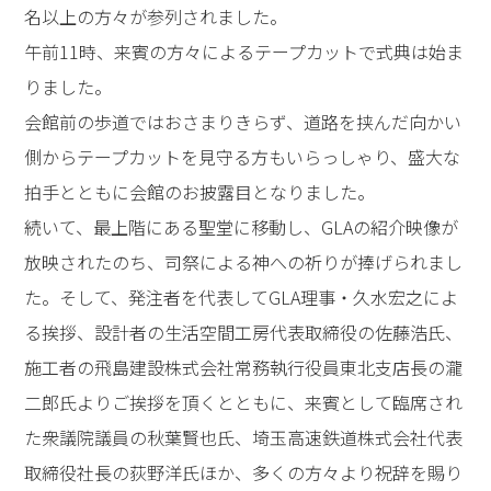
名以上の方々が参列されました。
午前11時、来賓の方々によるテープカットで式典は始ま
りました。
会館前の歩道ではおさまりきらず、道路を挟んだ向かい
側からテープカットを見守る方もいらっしゃり、盛大な
拍手とともに会館のお披露目となりました。
続いて、最上階にある聖堂に移動し、GLAの紹介映像が
放映されたのち、司祭による神への祈りが捧げられまし
た。そして、発注者を代表してGLA理事・久水宏之によ
る挨拶、設計者の生活空間工房代表取締役の佐藤浩氏、
施工者の飛島建設株式会社常務執行役員東北支店長の瀧
二郎氏よりご挨拶を頂くとともに、来賓として臨席され
た衆議院議員の秋葉賢也氏、埼玉高速鉄道株式会社代表
取締役社長の荻野洋氏ほか、多くの方々より祝辞を賜り