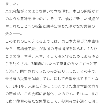
ました。
東北会館がどのような願いで立ち現れ、本日の開所がど
のような意味を持つのか。そして、仙台に新しい拠点が
生まれたことへの祝福と期待に満ちた温かなお言葉の
数々──。
この晴れの日を迎えるまでには、東日本大震災発生直後
から、高橋佳子先生が救援の陣頭指揮を執られ、1人ひ
とりの命、生活、人生、そして魂を守るためにあらゆる
手を尽くされ、7年間にわたって東北の方々にずっと寄
り添い、同伴されてきた歩みがありました。その中で、
未曾有の災害を体験しても、決して希望を捨てることな
く、1歩1歩、未来に向かって歩んできた東北本部の方々
の悲願が、この会館に結晶化したのです。それは、まさ
に東北復興の新たな象徴として、参列者の心深くに刻ま