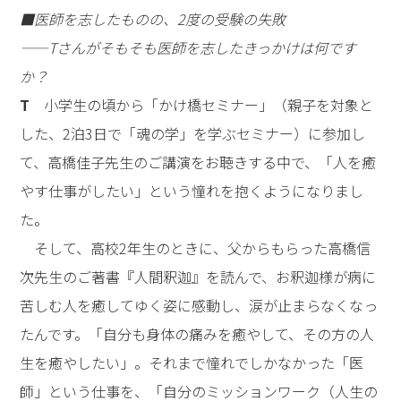
■医師を志したものの、2度の受験の失敗
――Tさんがそもそも医師を志したきっかけは何です
か？
T
小学生の頃から「かけ橋セミナー」（親子を対象と
した、2泊3日で「魂の学」を学ぶセミナー）に参加し
て、高橋佳子先生のご講演をお聴きする中で、「人を癒
やす仕事がしたい」という憧れを抱くようになりまし
た。
そして、高校2年生のときに、父からもらった高橋信
次先生のご著書『人間釈迦』を読んで、お釈迦様が病に
苦しむ人を癒してゆく姿に感動し、涙が止まらなくなっ
たんです。「自分も身体の痛みを癒やして、その方の人
生を癒やしたい」。それまで憧れでしかなかった「医
師」という仕事を、「自分のミッションワーク（人生の