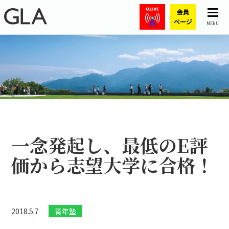
MENU
一念発起し、最低のE評
価から志望大学に合格！
2018.5.7
青年塾