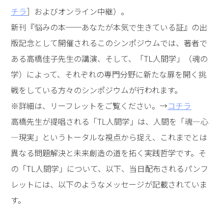
チラ
］およびオンライン中継）。
新刊『悩みの本──あなたが本気で生きている証』の出
版記念として開催されるこのシンポジウムでは、著者で
ある高橋佳子先生の講演、そして、「TL人間学」（魂の
学）によって、それぞれの専門分野に新たな扉を開く挑
戦をしている方々のシンポジウムが行われます。
※詳細は、リーフレットをご覧ください。→
コチラ
高橋先生が提唱される「TL人間学」は、人間を「魂―心
―現実」というトータルな視点から捉え、これまでとは
異なる問題解決と未来創造の道を拓く実践哲学です。そ
の「TL人間学」について、以下、当日配布されるパンフ
レットには、以下のようなメッセージが記載されていま
す。