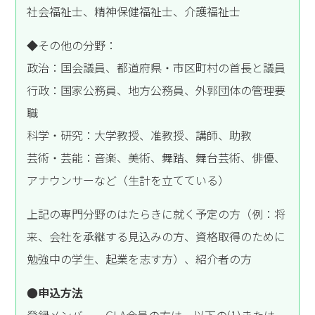
社会福祉士、精神保健福祉士、介護福祉士
◆その他の分野：
政治：国会議員、都道府県・市区町村の首長と議員
行政：国家公務員、地方公務員、外郭団体の管理要
職
科学・研究：大学教授、准教授、講師、助教
芸術・芸能：音楽、美術、舞踏、舞台芸術、俳優、
アナウンサーなど（生計を立てている）
上記の専門分野のはたらきに就く予定の方（例：将
来、会社を承継する見込みの方、資格取得のために
勉強中の学生、起業を志す方）、紹介者の方
●申込方法
登録メンバー、GLA会員の方は、以下の(1)または