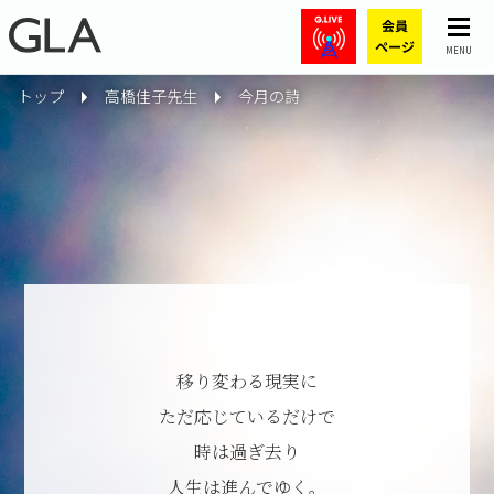
MENU
トップ
高橋佳子先生
今月の詩
移り変わる現実に
ただ応じているだけで
時は過ぎ去り
人生は進んでゆく。