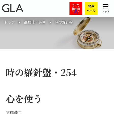
MENU
トップ
高橋佳子先生
時の羅針盤
時の羅針盤・254
心を使う
高橋佳子