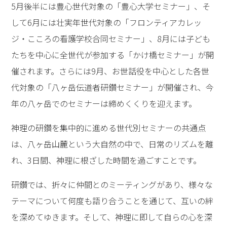
5月後半には豊心世代対象の「豊心大学セミナー」、そ
して6月には壮実年世代対象の「フロンティアカレッ
ジ・こころの看護学校合同セミナー」、8月には子ども
たちを中心に全世代が参加する「かけ橋セミナー」が開
催されます。さらには9月、お世話役を中心とした各世
代対象の「八ヶ岳伝道者研鑽セミナー」が開催され、今
年の八ヶ岳でのセミナーは締めくくりを迎えます。
神理の研鑽を集中的に進める世代別セミナーの共通点
は、八ヶ岳山麓という大自然の中で、日常のリズムを離
れ、3日間、神理に根ざした時間を過ごすことです。
研鑽では、折々に仲間とのミーティングがあり、様々な
テーマについて何度も語り合うことを通じて、互いの絆
を深めてゆきます。そして、神理に即して自らの心を深