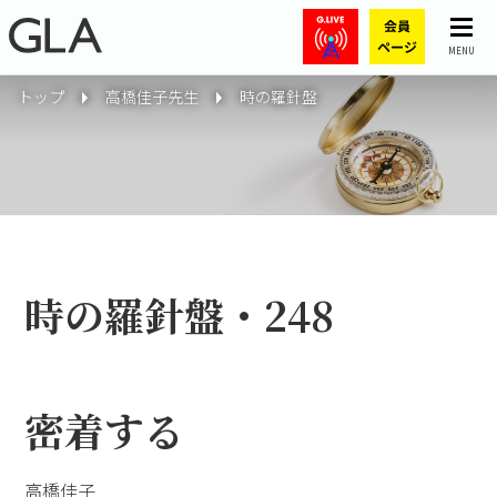
MENU
トップ
高橋佳子先生
時の羅針盤
時の羅針盤・248
密着する
高橋佳子