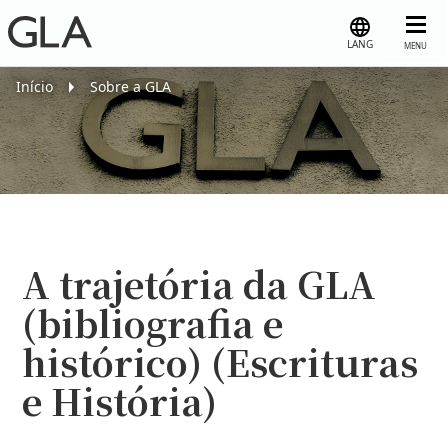
LANG
MENU
Início
Sobre a GLA
A trajetória da GLA
(bibliografia e
histórico) (Escrituras
e História)