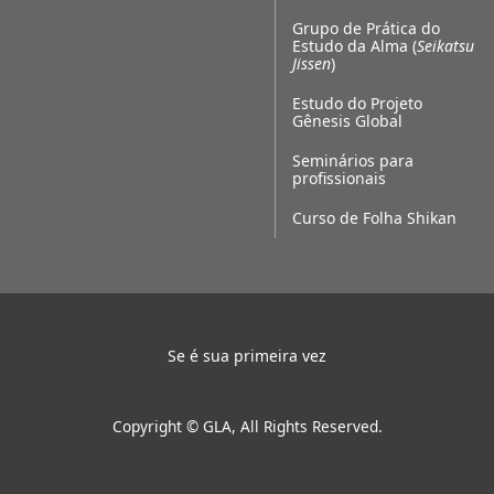
Grupo de Prática do
Estudo da Alma (
Seikatsu
Jissen
)
Estudo do Projeto
Gênesis Global
Seminários para
profissionais
Curso de Folha Shikan
Se é sua primeira vez
Copyright © GLA, All Rights Reserved.