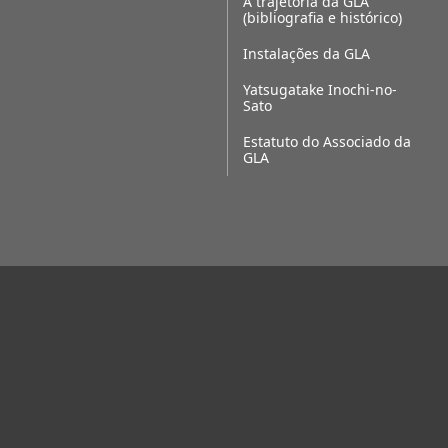
A trajetória da GLA
(bibliografia e histórico)
Instalações da GLA
Yatsugatake Inochi-no-
Sato
Estatuto do Associado da
GLA