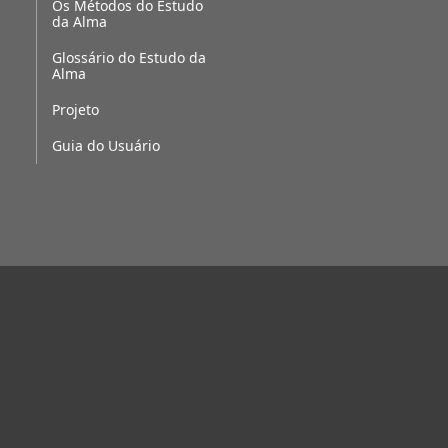
Os Métodos do Estudo
da Alma
Glossário do Estudo da
Alma
Projeto
Guia do Usuário